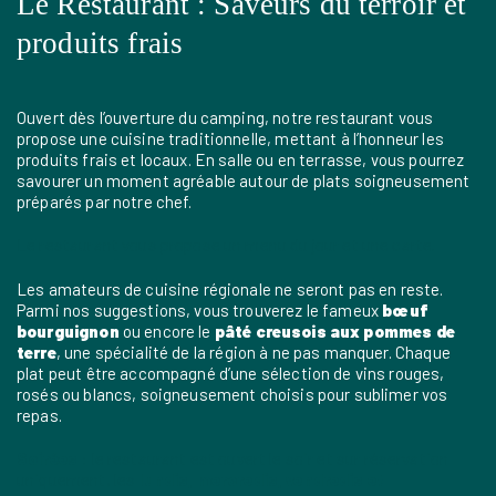
Le Restaurant : Saveurs du terroir et
produits frais
Ouvert dès l’ouverture du camping, notre restaurant vous
propose une cuisine traditionnelle, mettant à l’honneur les
produits frais et locaux. En salle ou en terrasse, vous pourrez
savourer un moment agréable autour de plats soigneusement
préparés par notre chef.
Le restaurant vous propose un menu du jour et une carte.
Les amateurs de cuisine régionale ne seront pas en reste.
Parmi nos suggestions, vous trouverez le fameux
bœuf
bourguignon
ou encore le
pâté creusois aux pommes de
terre
, une spécialité de la région à ne pas manquer. Chaque
plat peut être accompagné d’une sélection de vins rouges,
rosés ou blancs, soigneusement choisis pour sublimer vos
repas.
Soirées
: le restaurant est ouvert le soir et sur réservation
uniquement, les
lundis, mercredis, vendredis et