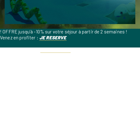
! OFFRE jusqu’à -10% sur votre séjour à partir de 2 semaines !
Venez en profiter :
JE RESERVE
Pensez à réserver !
Suivez le lien…
📅
Afin d’assurer une expérience agréable à l’ensemble de nos
vacanciers durant la haute saison, les chiens sont interdits entre
le 18 juillet et le 15 août 2026. 🐶
☀️ Le camping vous accueille du 30 mai au 2 septembre☀️