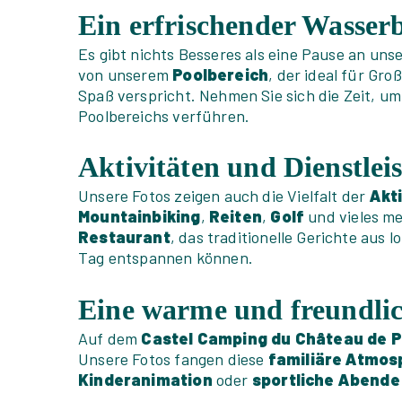
Ein erfrischender Wasser
Es gibt nichts Besseres als eine Pause an un
von unserem
Poolbereich
, der ideal für Gro
Spaß verspricht. Nehmen Sie sich die Zeit, u
Poolbereichs verführen.
Aktivitäten und Dienstlei
Unsere Fotos zeigen auch die Vielfalt der
Akt
Mountainbiking
,
Reiten
,
Golf
und vieles m
Restaurant
, das traditionelle Gerichte aus
Tag entspannen können.
Eine warme und freundli
Auf dem
Castel Camping du Château de 
Unsere Fotos fangen diese
familiäre Atmos
Kinderanimation
oder
sportliche Abende 