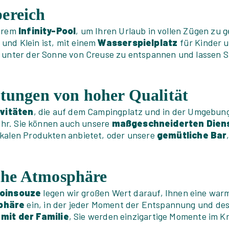
bereich
serem
Infinity-Pool
, um Ihren Urlaub in vollen Zügen zu g
ß und Klein ist, mit einem
Wasserspielplatz
für Kinder 
m unter der Sonne von Creuse zu entspannen und lassen S
stungen von hoher Qualität
ivitäten
, die auf dem Campingplatz und in der Umgebu
ehr. Sie können auch unsere
maßgeschneiderten Diens
 lokalen Produkten anbietet, oder unsere
gemütliche Bar
che Atmosphäre
Poinsouze
legen wir großen Wert darauf, Ihnen eine war
phäre
ein, in der jeder Moment der Entspannung und des
mit der Familie
, Sie werden einzigartige Momente im Kr