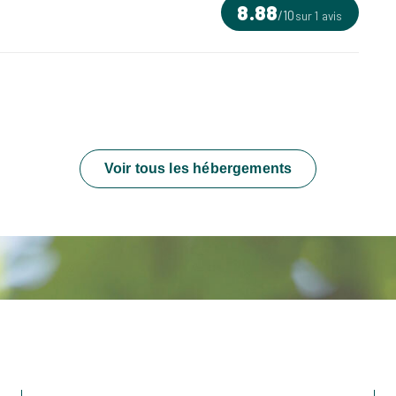
8.88
/
10
sur 1 avis
Voir tous les hébergements