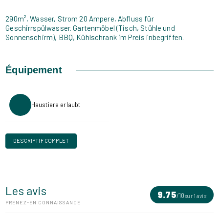
290m², Wasser, Strom 20 Ampere, Abfluss für
Geschirrspülwasser. Gartenmöbel (Tisch, Stühle und
Sonnenschirm), BBQ, Kühlschrank im Preis inbegriffen.
Équipement
Haustiere erlaubt
DESCRIPTIF COMPLET
Les avis
9.75
/
10
sur 1 avis
PRENEZ-EN CONNAISSANCE