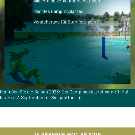
Allgemeine Verkaufsbedingungen
Plan des Campingplatzes
Versicherung für Stornierungen
Genießen Sie die Saison 2026: Der Campingplatz ist vom 30. Mai
bis zum 2. September für Sie geöffnet ☀️
Jetzt buchen
Um während der Hochsaison einen angenehmen Aufenthalt für alle
unsere Gäste zu gewährleisten, sind Hunde vom 18. Juli bis zum 15.
August 2026 nicht erlaubt. 🐶
JE RÉSERVE MON SÉJOUR