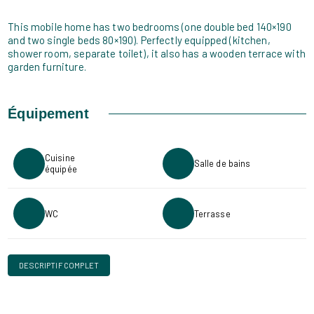
This mobile home has two bedrooms (one double bed 140×190
and two single beds 80×190). Perfectly equipped (kitchen,
shower room, separate toilet), it also has a wooden terrace with
garden furniture.
Équipement
Cuisine
Salle de bains
équipée
WC
Terrasse
DESCRIPTIF COMPLET