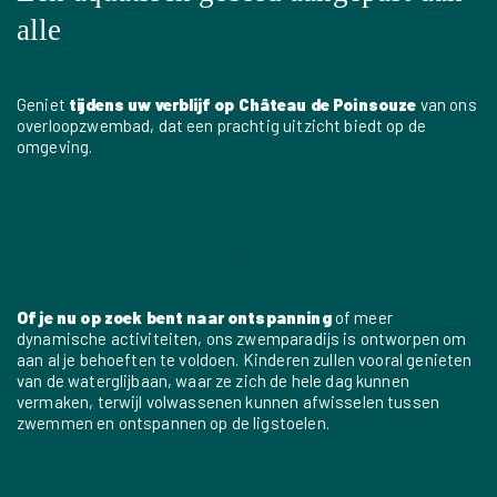
alle
Geniet
tijdens uw verblijf op Château de Poinsouze
van ons
overloopzwembad, dat een prachtig uitzicht biedt op de
omgeving.
Ons zwembad
is ontworpen voor alle gezinsleden
en is het
hele seizoen geopend, zodat je kunt ontspannen of plezier
maken, ongeacht je leeftijd. Terwijl de kleintjes het plezier van
water ontdekken in de waterspeeltuin, kunnen de groteren
genieten van de waterglijbaan of zich koesteren in de zon.
Of je nu op zoek bent naar ontspanning
of meer
dynamische activiteiten, ons zwemparadijs is ontworpen om
aan al je behoeften te voldoen. Kinderen zullen vooral genieten
van de waterglijbaan, waar ze zich de hele dag kunnen
vermaken, terwijl volwassenen kunnen afwisselen tussen
zwemmen en ontspannen op de ligstoelen.