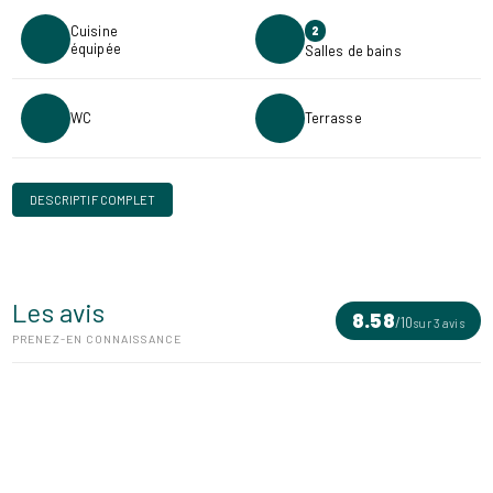
Cuisine
2
équipée
Salles de bains
WC
Terrasse
DESCRIPTIF COMPLET
Les avis
8.58
/
10
sur 3 avis
PRENEZ-EN CONNAISSANCE