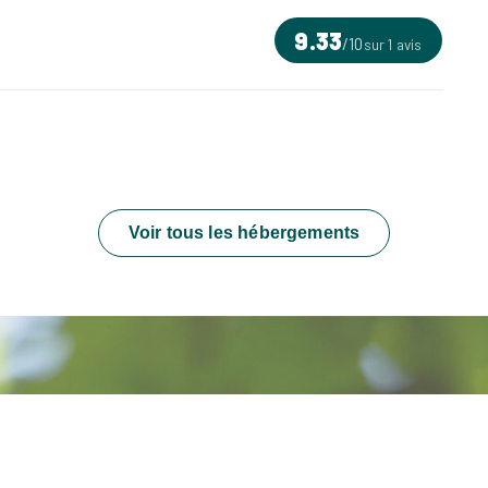
9.33
/
10
sur 1 avis
Voir tous les hébergements