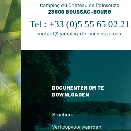
Camping du Château de Poinsouze
23600 BOUSSAC-BOURG
Tel :
+33 (0)5 55 65 02 21
contact@camping-de-poinsouze.com
DOCUMENTEN OM TE
DOWNLOADEN
Brochure
Verkoopvoorwaarden