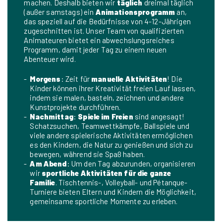
machen. Deshalb bieten wir
täglich
dreimal täglich
(außer samstags) ein
Animationsprogramm
an,
das speziell auf die Bedürfnisse von 4-12-Jährigen
zugeschnitten ist. Unser Team von qualifizierten
Animateuren bietet ein abwechslungsreiches
Programm, damit jeder Tag zu einem neuen
Abenteuer wird.
Morgens
: Zeit für
manuelle Aktivitäten
! Die
Kinder können ihrer Kreativität freien Lauf lassen,
indem sie malen, basteln, zeichnen und andere
Kunstprojekte durchführen.
Nachmittag
:
Spiele im Freien
sind angesagt!
Schatzsuchen, Teamwettkämpfe, Ballspiele und
viele andere spielerische Aktivitäten ermöglichen
es den Kindern, die Natur zu genießen und sich zu
bewegen, während sie Spaß haben.
Am Abend
: Um den Tag abzurunden, organisieren
wir
sportliche Aktivitäten für die ganze
Familie
. Tischtennis-, Volleyball- und Pétanque-
Turniere bieten Eltern und Kindern die Möglichkeit,
gemeinsame sportliche Momente zu erleben.